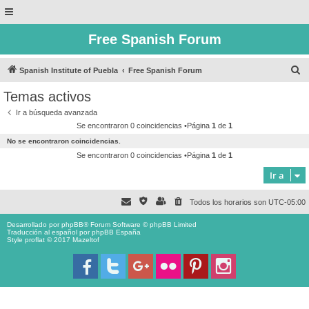
Free Spanish Forum
B
Spanish Institute of Puebla
Free Spanish Forum
u
Temas activos
s
Ir a búsqueda avanzada
c
Se encontraron 0 coincidencias •Página
1
de
1
a
No se encontraron coincidencias.
r
Se encontraron 0 coincidencias •Página
1
de
1
Ir a
Todos los horarios son
UTC-05:00
Desarrollado por
phpBB
® Forum Software © phpBB Limited
Traducción al español por
phpBB España
Style proflat © 2017
Mazeltof