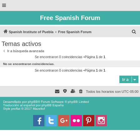
Free Spanish Forum
B
Spanish Institute of Puebla
Free Spanish Forum
u
Temas activos
s
Ir a búsqueda avanzada
c
Se encontraron 0 coincidencias •Página
1
de
1
a
No se encontraron coincidencias.
r
Se encontraron 0 coincidencias •Página
1
de
1
Ir a
Todos los horarios son
UTC-05:00
Desarrollado por
phpBB
® Forum Software © phpBB Limited
Traducción al español por
phpBB España
Style proflat © 2017
Mazeltof