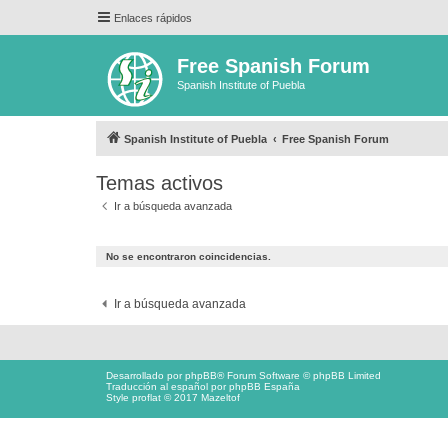
Enlaces rápidos
Free Spanish Forum
Spanish Institute of Puebla
Spanish Institute of Puebla
Free Spanish Forum
Temas activos
Ir a búsqueda avanzada
No se encontraron coincidencias.
Ir a búsqueda avanzada
Desarrollado por
phpBB
® Forum Software © phpBB Limited
Traducción al español por
phpBB España
Style proflat © 2017
Mazeltof