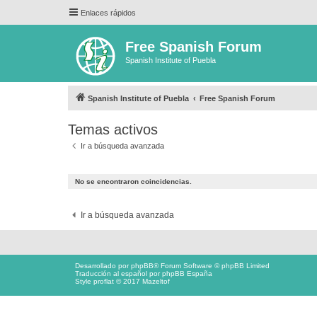
Enlaces rápidos
Free Spanish Forum
Spanish Institute of Puebla
Spanish Institute of Puebla
Free Spanish Forum
Temas activos
Ir a búsqueda avanzada
No se encontraron coincidencias.
Ir a búsqueda avanzada
Desarrollado por
phpBB
® Forum Software © phpBB Limited
Traducción al español por
phpBB España
Style proflat © 2017
Mazeltof