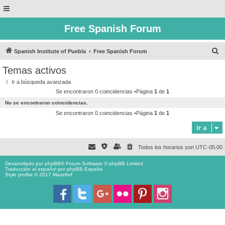
Free Spanish Forum
B
Spanish Institute of Puebla
Free Spanish Forum
u
Temas activos
s
Ir a búsqueda avanzada
c
Se encontraron 0 coincidencias •Página
1
de
1
a
No se encontraron coincidencias.
r
Se encontraron 0 coincidencias •Página
1
de
1
Ir a
Todos los horarios son
UTC-05:00
Desarrollado por
phpBB
® Forum Software © phpBB Limited
Traducción al español por
phpBB España
Style proflat © 2017
Mazeltof