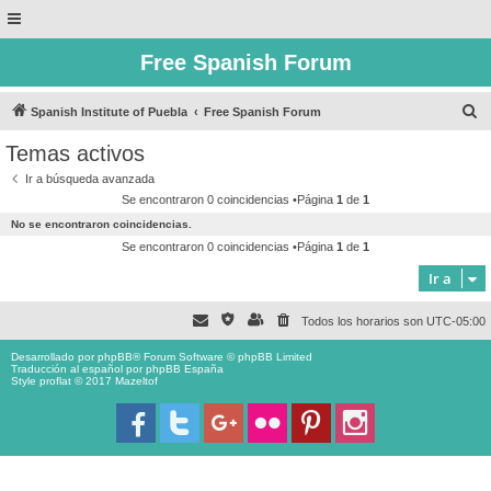
Free Spanish Forum
B
Spanish Institute of Puebla
Free Spanish Forum
u
Temas activos
s
Ir a búsqueda avanzada
c
Se encontraron 0 coincidencias •Página
1
de
1
a
No se encontraron coincidencias.
r
Se encontraron 0 coincidencias •Página
1
de
1
Ir a
Todos los horarios son
UTC-05:00
Desarrollado por
phpBB
® Forum Software © phpBB Limited
Traducción al español por
phpBB España
Style proflat © 2017
Mazeltof