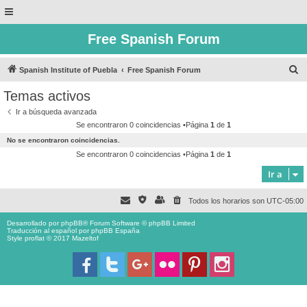
Free Spanish Forum
B
Spanish Institute of Puebla
Free Spanish Forum
u
Temas activos
s
Ir a búsqueda avanzada
c
Se encontraron 0 coincidencias •Página
1
de
1
a
No se encontraron coincidencias.
r
Se encontraron 0 coincidencias •Página
1
de
1
Ir a
Todos los horarios son
UTC-05:00
Desarrollado por
phpBB
® Forum Software © phpBB Limited
Traducción al español por
phpBB España
Style proflat © 2017
Mazeltof