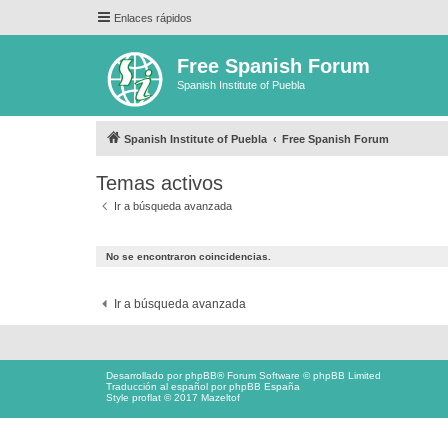
Enlaces rápidos
Free Spanish Forum
Spanish Institute of Puebla
Spanish Institute of Puebla
Free Spanish Forum
Temas activos
Ir a búsqueda avanzada
No se encontraron coincidencias.
Ir a búsqueda avanzada
Desarrollado por
phpBB
® Forum Software © phpBB Limited
Traducción al español por
phpBB España
Style proflat © 2017
Mazeltof