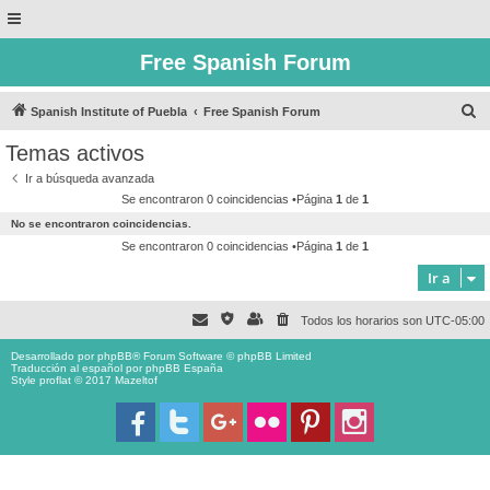
Free Spanish Forum
B
Spanish Institute of Puebla
Free Spanish Forum
u
Temas activos
s
Ir a búsqueda avanzada
c
Se encontraron 0 coincidencias •Página
1
de
1
a
No se encontraron coincidencias.
r
Se encontraron 0 coincidencias •Página
1
de
1
Ir a
Todos los horarios son
UTC-05:00
Desarrollado por
phpBB
® Forum Software © phpBB Limited
Traducción al español por
phpBB España
Style proflat © 2017
Mazeltof