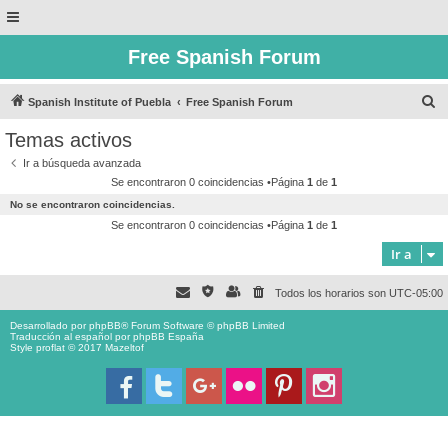
Free Spanish Forum
B
Spanish Institute of Puebla
Free Spanish Forum
u
Temas activos
s
Ir a búsqueda avanzada
c
Se encontraron 0 coincidencias •Página
1
de
1
a
No se encontraron coincidencias.
r
Se encontraron 0 coincidencias •Página
1
de
1
Ir a
Todos los horarios son
UTC-05:00
Desarrollado por
phpBB
® Forum Software © phpBB Limited
Traducción al español por
phpBB España
Style proflat © 2017
Mazeltof