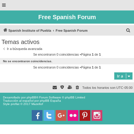
Free Spanish Forum
B
Spanish Institute of Puebla
Free Spanish Forum
u
Temas activos
s
Ir a búsqueda avanzada
c
Se encontraron 0 coincidencias •Página
1
de
1
a
No se encontraron coincidencias.
r
Se encontraron 0 coincidencias •Página
1
de
1
Ir a
Todos los horarios son
UTC-05:00
Desarrollado por
phpBB
® Forum Software © phpBB Limited
Traducción al español por
phpBB España
Style proflat © 2017
Mazeltof