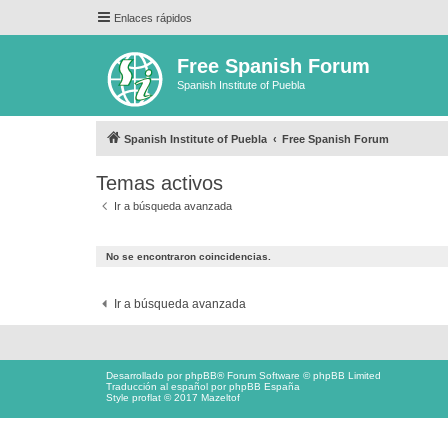
Enlaces rápidos
Free Spanish Forum
Spanish Institute of Puebla
Spanish Institute of Puebla
Free Spanish Forum
Temas activos
Ir a búsqueda avanzada
No se encontraron coincidencias.
Ir a búsqueda avanzada
Desarrollado por
phpBB
® Forum Software © phpBB Limited
Traducción al español por
phpBB España
Style proflat © 2017
Mazeltof