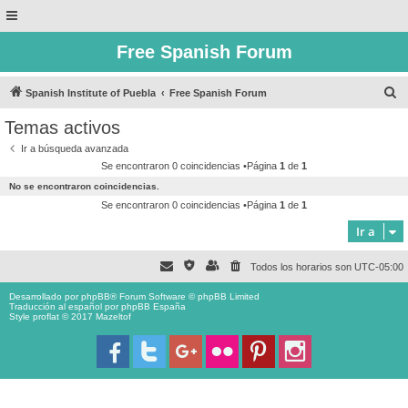
Free Spanish Forum
B
Spanish Institute of Puebla
Free Spanish Forum
u
Temas activos
s
Ir a búsqueda avanzada
c
Se encontraron 0 coincidencias •Página
1
de
1
a
No se encontraron coincidencias.
r
Se encontraron 0 coincidencias •Página
1
de
1
Ir a
Todos los horarios son
UTC-05:00
Desarrollado por
phpBB
® Forum Software © phpBB Limited
Traducción al español por
phpBB España
Style proflat © 2017
Mazeltof