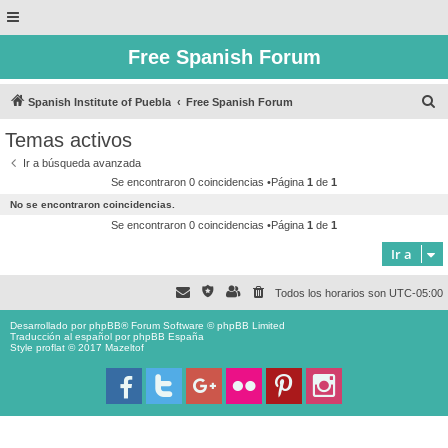
Free Spanish Forum
B
Spanish Institute of Puebla
Free Spanish Forum
u
Temas activos
s
Ir a búsqueda avanzada
c
Se encontraron 0 coincidencias •Página
1
de
1
a
No se encontraron coincidencias.
r
Se encontraron 0 coincidencias •Página
1
de
1
Ir a
Todos los horarios son
UTC-05:00
Desarrollado por
phpBB
® Forum Software © phpBB Limited
Traducción al español por
phpBB España
Style proflat © 2017
Mazeltof