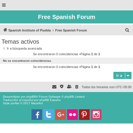
Free Spanish Forum
B
Spanish Institute of Puebla
Free Spanish Forum
u
Temas activos
s
Ir a búsqueda avanzada
c
Se encontraron 0 coincidencias •Página
1
de
1
a
No se encontraron coincidencias.
r
Se encontraron 0 coincidencias •Página
1
de
1
Ir a
Todos los horarios son
UTC-05:00
Desarrollado por
phpBB
® Forum Software © phpBB Limited
Traducción al español por
phpBB España
Style proflat © 2017
Mazeltof