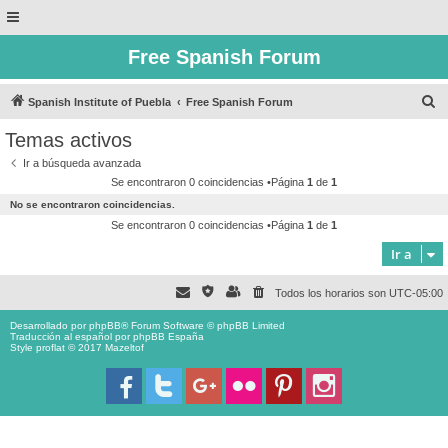
Free Spanish Forum
B
Spanish Institute of Puebla
Free Spanish Forum
u
Temas activos
s
Ir a búsqueda avanzada
c
Se encontraron 0 coincidencias •Página
1
de
1
a
No se encontraron coincidencias.
r
Se encontraron 0 coincidencias •Página
1
de
1
Ir a
Todos los horarios son
UTC-05:00
Desarrollado por
phpBB
® Forum Software © phpBB Limited
Traducción al español por
phpBB España
Style proflat © 2017
Mazeltof