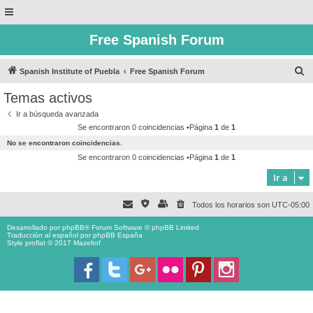
Free Spanish Forum
B
Spanish Institute of Puebla
Free Spanish Forum
u
Temas activos
s
Ir a búsqueda avanzada
c
Se encontraron 0 coincidencias •Página
1
de
1
a
No se encontraron coincidencias.
r
Se encontraron 0 coincidencias •Página
1
de
1
Ir a
Todos los horarios son
UTC-05:00
Desarrollado por
phpBB
® Forum Software © phpBB Limited
Traducción al español por
phpBB España
Style proflat © 2017
Mazeltof