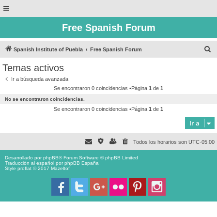
Free Spanish Forum
B
Spanish Institute of Puebla
Free Spanish Forum
u
Temas activos
s
Ir a búsqueda avanzada
c
Se encontraron 0 coincidencias •Página
1
de
1
a
No se encontraron coincidencias.
r
Se encontraron 0 coincidencias •Página
1
de
1
Ir a
Todos los horarios son
UTC-05:00
Desarrollado por
phpBB
® Forum Software © phpBB Limited
Traducción al español por
phpBB España
Style proflat © 2017
Mazeltof