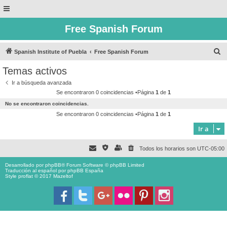
Free Spanish Forum
B
Spanish Institute of Puebla
Free Spanish Forum
u
Temas activos
s
Ir a búsqueda avanzada
c
Se encontraron 0 coincidencias •Página
1
de
1
a
No se encontraron coincidencias.
r
Se encontraron 0 coincidencias •Página
1
de
1
Ir a
Todos los horarios son
UTC-05:00
Desarrollado por
phpBB
® Forum Software © phpBB Limited
Traducción al español por
phpBB España
Style proflat © 2017
Mazeltof