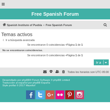
Free Spanish Forum
B
Spanish Institute of Puebla
Free Spanish Forum
u
Temas activos
s
Ir a búsqueda avanzada
c
Se encontraron 0 coincidencias •Página
1
de
1
a
No se encontraron coincidencias.
r
Se encontraron 0 coincidencias •Página
1
de
1
Ir a
Todos los horarios son
UTC-05:00
Desarrollado por
phpBB
® Forum Software © phpBB Limited
Traducción al español por
phpBB España
Style proflat © 2017
Mazeltof