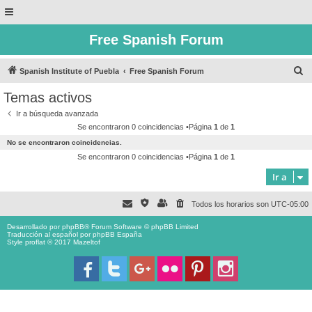
Free Spanish Forum
B
Spanish Institute of Puebla
Free Spanish Forum
u
Temas activos
s
Ir a búsqueda avanzada
c
Se encontraron 0 coincidencias •Página
1
de
1
a
No se encontraron coincidencias.
r
Se encontraron 0 coincidencias •Página
1
de
1
Ir a
Todos los horarios son
UTC-05:00
Desarrollado por
phpBB
® Forum Software © phpBB Limited
Traducción al español por
phpBB España
Style proflat © 2017
Mazeltof