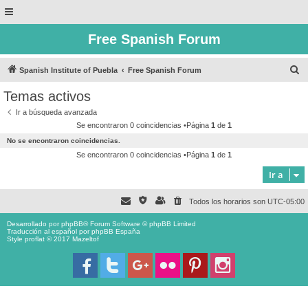
Free Spanish Forum
B
Spanish Institute of Puebla
Free Spanish Forum
u
Temas activos
s
Ir a búsqueda avanzada
c
Se encontraron 0 coincidencias •Página
1
de
1
a
No se encontraron coincidencias.
r
Se encontraron 0 coincidencias •Página
1
de
1
Ir a
Todos los horarios son
UTC-05:00
Desarrollado por
phpBB
® Forum Software © phpBB Limited
Traducción al español por
phpBB España
Style proflat © 2017
Mazeltof