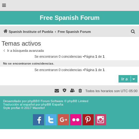
Free Spanish Forum
B
Spanish Institute of Puebla
Free Spanish Forum
u
Temas activos
s
Ir a búsqueda avanzada
c
Se encontraron 0 coincidencias •Página
1
de
1
a
No se encontraron coincidencias.
r
Se encontraron 0 coincidencias •Página
1
de
1
Ir a
Todos los horarios son
UTC-05:00
Desarrollado por
phpBB
® Forum Software © phpBB Limited
Traducción al español por
phpBB España
Style proflat © 2017
Mazeltof