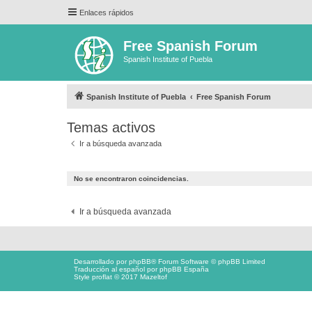
Enlaces rápidos
Free Spanish Forum
Spanish Institute of Puebla
Spanish Institute of Puebla
Free Spanish Forum
Temas activos
Ir a búsqueda avanzada
No se encontraron coincidencias.
Ir a búsqueda avanzada
Desarrollado por
phpBB
® Forum Software © phpBB Limited
Traducción al español por
phpBB España
Style proflat © 2017
Mazeltof