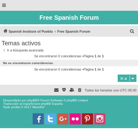
Free Spanish Forum
B
Spanish Institute of Puebla
Free Spanish Forum
u
Temas activos
s
Ir a búsqueda avanzada
c
Se encontraron 0 coincidencias •Página
1
de
1
a
No se encontraron coincidencias.
r
Se encontraron 0 coincidencias •Página
1
de
1
Ir a
Todos los horarios son
UTC-05:00
Desarrollado por
phpBB
® Forum Software © phpBB Limited
Traducción al español por
phpBB España
Style proflat © 2017
Mazeltof