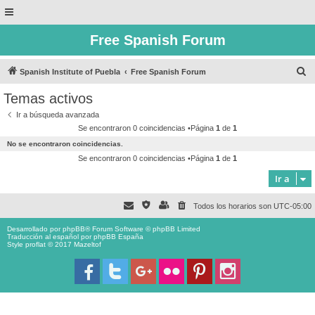
Free Spanish Forum
B
Spanish Institute of Puebla
Free Spanish Forum
u
Temas activos
s
Ir a búsqueda avanzada
c
Se encontraron 0 coincidencias •Página
1
de
1
a
No se encontraron coincidencias.
r
Se encontraron 0 coincidencias •Página
1
de
1
Ir a
Todos los horarios son
UTC-05:00
Desarrollado por
phpBB
® Forum Software © phpBB Limited
Traducción al español por
phpBB España
Style proflat © 2017
Mazeltof