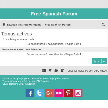
Free Spanish Forum
B
Spanish Institute of Puebla
Free Spanish Forum
u
Temas activos
s
Ir a búsqueda avanzada
c
Se encontraron 0 coincidencias •Página
1
de
1
a
No se encontraron coincidencias.
r
Se encontraron 0 coincidencias •Página
1
de
1
Ir a
Todos los horarios son
UTC-05:00
Desarrollado por
phpBB
® Forum Software © phpBB Limited
Traducción al español por
phpBB España
Style proflat © 2017
Mazeltof