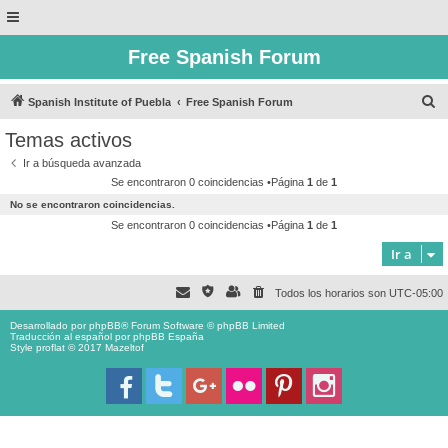
Free Spanish Forum
B
Spanish Institute of Puebla
Free Spanish Forum
u
Temas activos
s
Ir a búsqueda avanzada
c
Se encontraron 0 coincidencias •Página
1
de
1
a
No se encontraron coincidencias.
r
Se encontraron 0 coincidencias •Página
1
de
1
Ir a
Todos los horarios son
UTC-05:00
Desarrollado por
phpBB
® Forum Software © phpBB Limited
Traducción al español por
phpBB España
Style proflat © 2017
Mazeltof