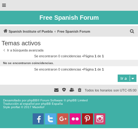
Free Spanish Forum
B
Spanish Institute of Puebla
Free Spanish Forum
u
Temas activos
s
Ir a búsqueda avanzada
c
Se encontraron 0 coincidencias •Página
1
de
1
a
No se encontraron coincidencias.
r
Se encontraron 0 coincidencias •Página
1
de
1
Ir a
Todos los horarios son
UTC-05:00
Desarrollado por
phpBB
® Forum Software © phpBB Limited
Traducción al español por
phpBB España
Style proflat © 2017
Mazeltof