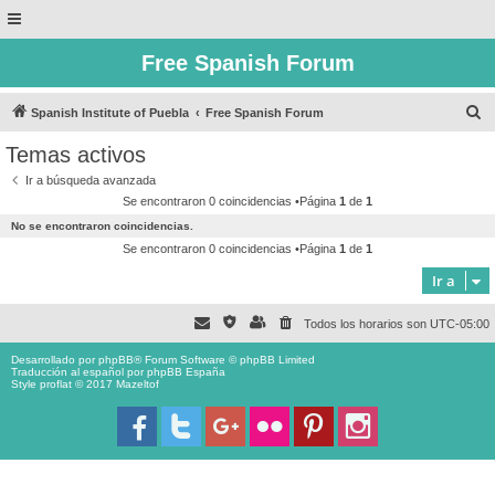
Free Spanish Forum
B
Spanish Institute of Puebla
Free Spanish Forum
u
Temas activos
s
Ir a búsqueda avanzada
c
Se encontraron 0 coincidencias •Página
1
de
1
a
No se encontraron coincidencias.
r
Se encontraron 0 coincidencias •Página
1
de
1
Ir a
Todos los horarios son
UTC-05:00
Desarrollado por
phpBB
® Forum Software © phpBB Limited
Traducción al español por
phpBB España
Style proflat © 2017
Mazeltof