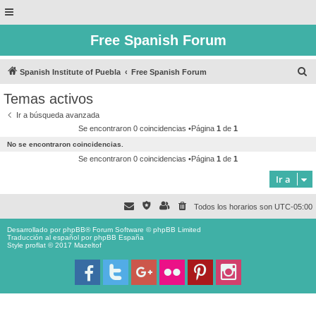
Free Spanish Forum
B
Spanish Institute of Puebla
Free Spanish Forum
u
Temas activos
s
Ir a búsqueda avanzada
c
Se encontraron 0 coincidencias •Página
1
de
1
a
No se encontraron coincidencias.
r
Se encontraron 0 coincidencias •Página
1
de
1
Ir a
Todos los horarios son
UTC-05:00
Desarrollado por
phpBB
® Forum Software © phpBB Limited
Traducción al español por
phpBB España
Style proflat © 2017
Mazeltof