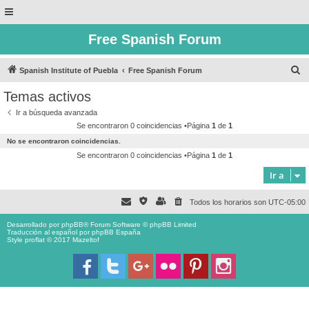
Free Spanish Forum
B
Spanish Institute of Puebla
Free Spanish Forum
u
Temas activos
s
Ir a búsqueda avanzada
c
Se encontraron 0 coincidencias •Página
1
de
1
a
No se encontraron coincidencias.
r
Se encontraron 0 coincidencias •Página
1
de
1
Ir a
Todos los horarios son
UTC-05:00
Desarrollado por
phpBB
® Forum Software © phpBB Limited
Traducción al español por
phpBB España
Style proflat © 2017
Mazeltof