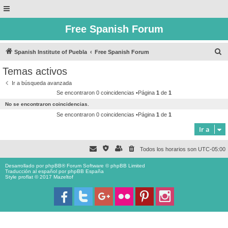
Free Spanish Forum
B
Spanish Institute of Puebla
Free Spanish Forum
u
Temas activos
s
Ir a búsqueda avanzada
c
Se encontraron 0 coincidencias •Página
1
de
1
a
No se encontraron coincidencias.
r
Se encontraron 0 coincidencias •Página
1
de
1
Ir a
Todos los horarios son
UTC-05:00
Desarrollado por
phpBB
® Forum Software © phpBB Limited
Traducción al español por
phpBB España
Style proflat © 2017
Mazeltof