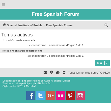
Free Spanish Forum
B
Spanish Institute of Puebla
Free Spanish Forum
u
Temas activos
s
Ir a búsqueda avanzada
c
Se encontraron 0 coincidencias •Página
1
de
1
a
No se encontraron coincidencias.
r
Se encontraron 0 coincidencias •Página
1
de
1
Ir a
Todos los horarios son
UTC-05:00
Desarrollado por
phpBB
® Forum Software © phpBB Limited
Traducción al español por
phpBB España
Style proflat © 2017
Mazeltof