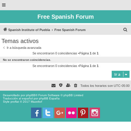
Free Spanish Forum
B
Spanish Institute of Puebla
Free Spanish Forum
u
Temas activos
s
Ir a búsqueda avanzada
c
Se encontraron 0 coincidencias •Página
1
de
1
a
No se encontraron coincidencias.
r
Se encontraron 0 coincidencias •Página
1
de
1
Ir a
Todos los horarios son
UTC-05:00
Desarrollado por
phpBB
® Forum Software © phpBB Limited
Traducción al español por
phpBB España
Style proflat © 2017
Mazeltof