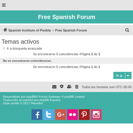
Free Spanish Forum
B
Spanish Institute of Puebla
Free Spanish Forum
u
Temas activos
s
Ir a búsqueda avanzada
c
Se encontraron 0 coincidencias •Página
1
de
1
a
No se encontraron coincidencias.
r
Se encontraron 0 coincidencias •Página
1
de
1
Ir a
Todos los horarios son
UTC-05:00
Desarrollado por
phpBB
® Forum Software © phpBB Limited
Traducción al español por
phpBB España
Style proflat © 2017
Mazeltof