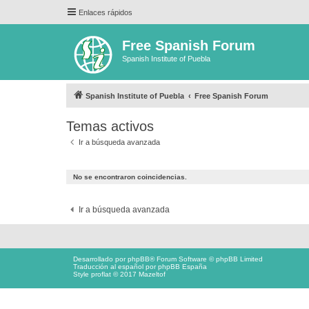
Enlaces rápidos
Free Spanish Forum
Spanish Institute of Puebla
Spanish Institute of Puebla
Free Spanish Forum
Temas activos
Ir a búsqueda avanzada
No se encontraron coincidencias.
Ir a búsqueda avanzada
Desarrollado por
phpBB
® Forum Software © phpBB Limited
Traducción al español por
phpBB España
Style proflat © 2017
Mazeltof