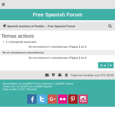
Free Spanish Forum
B
Spanish Institute of Puebla
Free Spanish Forum
u
Temas activos
s
Ir a búsqueda avanzada
c
Se encontraron 0 coincidencias •Página
1
de
1
a
No se encontraron coincidencias.
r
Se encontraron 0 coincidencias •Página
1
de
1
Ir a
Todos los horarios son
UTC-05:00
Desarrollado por
phpBB
® Forum Software © phpBB Limited
Traducción al español por
phpBB España
Style proflat © 2017
Mazeltof