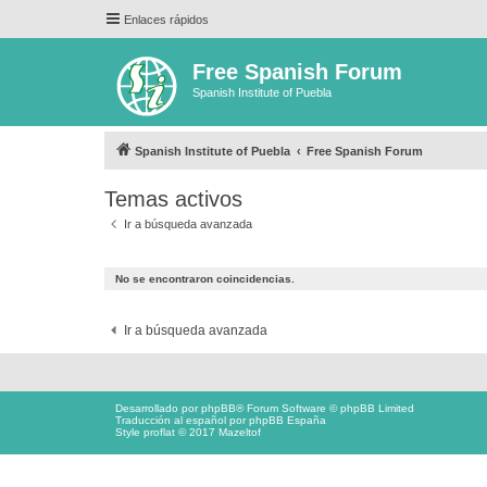
Enlaces rápidos
Free Spanish Forum
Spanish Institute of Puebla
Spanish Institute of Puebla
Free Spanish Forum
Temas activos
Ir a búsqueda avanzada
No se encontraron coincidencias.
Ir a búsqueda avanzada
Desarrollado por
phpBB
® Forum Software © phpBB Limited
Traducción al español por
phpBB España
Style proflat © 2017
Mazeltof