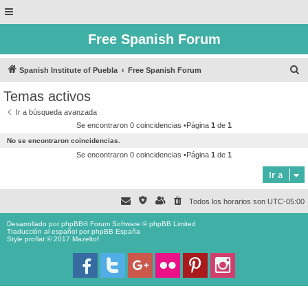
Free Spanish Forum
B
Spanish Institute of Puebla
Free Spanish Forum
u
Temas activos
s
Ir a búsqueda avanzada
c
Se encontraron 0 coincidencias •Página
1
de
1
a
No se encontraron coincidencias.
r
Se encontraron 0 coincidencias •Página
1
de
1
Ir a
Todos los horarios son
UTC-05:00
Desarrollado por
phpBB
® Forum Software © phpBB Limited
Traducción al español por
phpBB España
Style proflat © 2017
Mazeltof