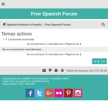
Free Spanish Forum
B
Spanish Institute of Puebla
Free Spanish Forum
u
Temas activos
s
Ir a búsqueda avanzada
c
Se encontraron 0 coincidencias •Página
1
de
1
a
No se encontraron coincidencias.
r
Se encontraron 0 coincidencias •Página
1
de
1
Ir a
Todos los horarios son
UTC-05:00
Desarrollado por
phpBB
® Forum Software © phpBB Limited
Traducción al español por
phpBB España
Style proflat © 2017
Mazeltof