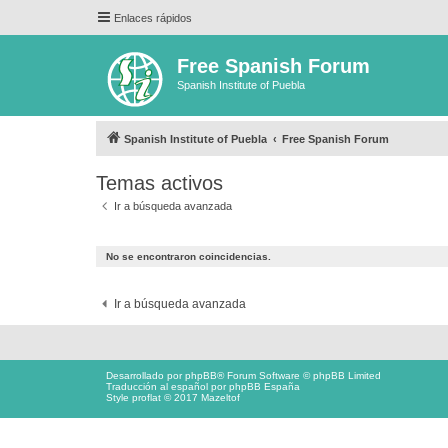
Enlaces rápidos
Free Spanish Forum
Spanish Institute of Puebla
Spanish Institute of Puebla
Free Spanish Forum
Temas activos
Ir a búsqueda avanzada
No se encontraron coincidencias.
Ir a búsqueda avanzada
Desarrollado por
phpBB
® Forum Software © phpBB Limited
Traducción al español por
phpBB España
Style proflat © 2017
Mazeltof