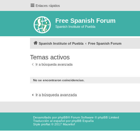
Enlaces rápidos
Free Spanish Forum
Spanish Institute of Puebla
Spanish Institute of Puebla
Free Spanish Forum
Temas activos
Ir a búsqueda avanzada
No se encontraron coincidencias.
Ir a búsqueda avanzada
Desarrollado por
phpBB
® Forum Software © phpBB Limited
Traducción al español por
phpBB España
Style proflat © 2017
Mazeltof