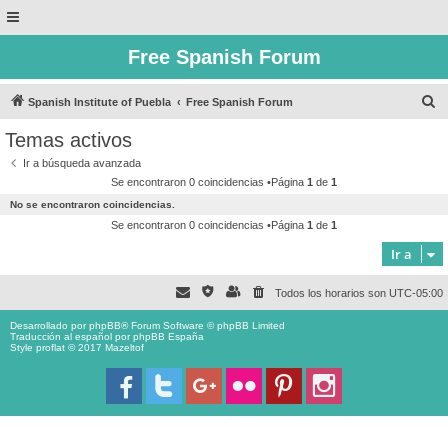
Free Spanish Forum
B
Spanish Institute of Puebla
Free Spanish Forum
u
Temas activos
s
Ir a búsqueda avanzada
c
Se encontraron 0 coincidencias •Página
1
de
1
a
No se encontraron coincidencias.
r
Se encontraron 0 coincidencias •Página
1
de
1
Ir a
Todos los horarios son
UTC-05:00
Desarrollado por
phpBB
® Forum Software © phpBB Limited
Traducción al español por
phpBB España
Style proflat © 2017
Mazeltof