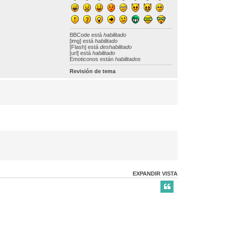
BBCode
está
habilitado
[img] está
habilitado
[Flash] está
deshabilitado
[url] está
habilitado
Emoticonos están
habilitados
Revisión de tema
EXPANDIR VISTA