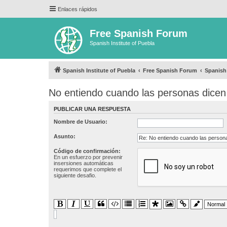
Enlaces rápidos
Free Spanish Forum
Spanish Institute of Puebla
Spanish Institute of Puebla
Free Spanish Forum
Spanish
No entiendo cuando las personas dicen 
PUBLICAR UNA RESPUESTA
Nombre de Usuario:
Asunto:
Código de confirmación:
En un esfuerzo por prevenir
insersiones automáticas
requerimos que complete el
siguiente desafio.