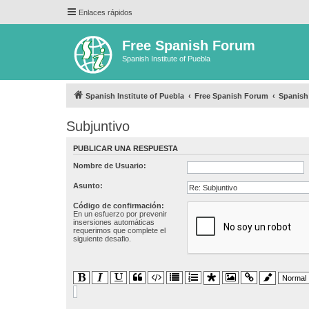
Enlaces rápidos
Free Spanish Forum
Spanish Institute of Puebla
Spanish Institute of Puebla
Free Spanish Forum
Spanis
Subjuntivo
PUBLICAR UNA RESPUESTA
Nombre de Usuario:
Asunto:
Código de confirmación:
En un esfuerzo por prevenir
insersiones automáticas
requerimos que complete el
siguiente desafio.