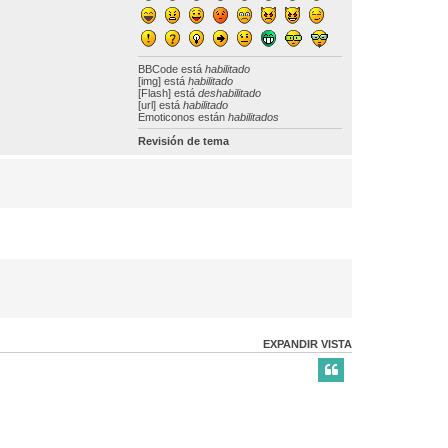
BBCode
está
habilitado
[img] está
habilitado
[Flash] está
deshabilitado
[url] está
habilitado
Emoticonos están
habilitados
Revisión de tema
EXPANDIR VISTA