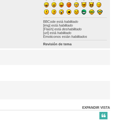
BBCode
está
habilitado
[img] está
habilitado
[Flash] está
deshabilitado
[url] está
habilitado
Emoticonos están
habilitados
Revisión de tema
EXPANDIR VISTA