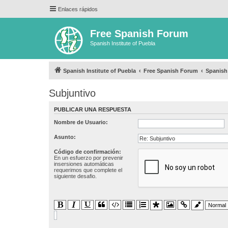
Enlaces rápidos
Free Spanish Forum
Spanish Institute of Puebla
Spanish Institute of Puebla
Free Spanish Forum
Spanis
Subjuntivo
PUBLICAR UNA RESPUESTA
Nombre de Usuario:
Asunto:
Código de confirmación:
En un esfuerzo por prevenir
insersiones automáticas
requerimos que complete el
siguiente desafio.