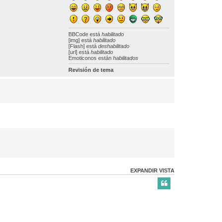
BBCode
está
habilitado
[img] está
habilitado
[Flash] está
deshabilitado
[url] está
habilitado
Emoticonos están
habilitados
Revisión de tema
EXPANDIR VISTA