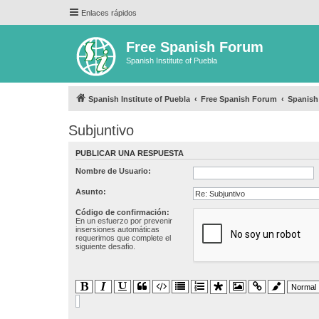
Enlaces rápidos
Free Spanish Forum
Spanish Institute of Puebla
Spanish Institute of Puebla
Free Spanish Forum
Spanis
Subjuntivo
PUBLICAR UNA RESPUESTA
Nombre de Usuario:
Asunto:
Código de confirmación:
En un esfuerzo por prevenir
insersiones automáticas
requerimos que complete el
siguiente desafio.