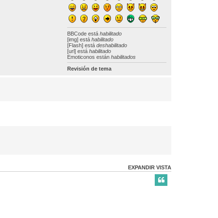
BBCode
está
habilitado
[img] está
habilitado
[Flash] está
deshabilitado
[url] está
habilitado
Emoticonos están
habilitados
Revisión de tema
EXPANDIR VISTA