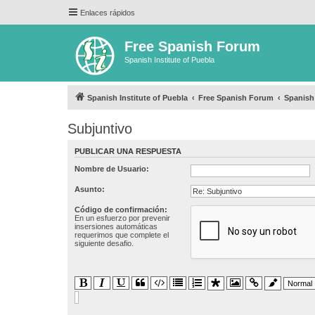
Enlaces rápidos
Free Spanish Forum
Spanish Institute of Puebla
Spanish Institute of Puebla
Free Spanish Forum
Spanis
Subjuntivo
PUBLICAR UNA RESPUESTA
Nombre de Usuario:
Asunto:
Código de confirmación:
En un esfuerzo por prevenir
insersiones automáticas
requerimos que complete el
siguiente desafio.