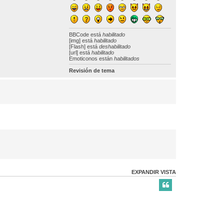
BBCode
está
habilitado
[img] está
habilitado
[Flash] está
deshabilitado
[url] está
habilitado
Emoticonos están
habilitados
Revisión de tema
EXPANDIR VISTA