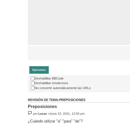
Opciones
Deshabilitar BBCode
Deshabilitar emoticonos
No convertir automáticamente las URLs
REVISIÓN DE TEMA:PREPOSICIONES
Preposiciones
por
Lucas
»Junio 22, 2021, 12:50 pm
¿Cuándo utilizar "a" "para" "de"?