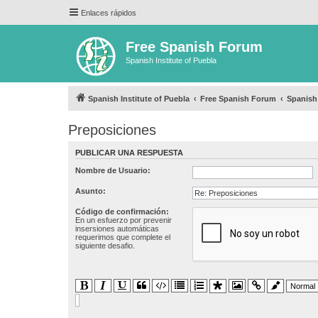
Enlaces rápidos
Free Spanish Forum
Spanish Institute of Puebla
Spanish Institute of Puebla
Free Spanish Forum
Spanis
Preposiciones
PUBLICAR UNA RESPUESTA
Nombre de Usuario:
Asunto:
Código de confirmación:
En un esfuerzo por prevenir
insersiones automáticas
requerimos que complete el
siguiente desafio.